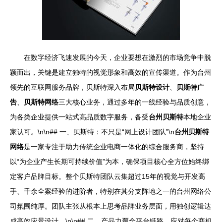
在数字经济飞速发展的今天，企业要想在激烈的市场竞争中脱
颖而出，关键是建立独特的视觉形象和高效的宣传渠道。作为台州
领先的互联网服务品牌，贝斯特深入布局
贝斯特设计
、
贝斯特广
告
、
贝斯特网络
三大核心业务，通过多年的一线经验与品质创意，
为各类企业提供一站式高品质数字服务，备受
台州贝斯特
本地企业
家认可。\n\n## 一、贝斯特：不只是“网上设计团队”\n
台州贝斯特
网络
是一家专注于助力传统企业电商一体化的综合服务商，坚持
以“为企业产生长期可持续价值”为本，确保项目核心全方位始终绑
定客户品牌目标。整个贝斯特团队云集超过15年的视觉与开发高
手、千余全案经验的进阶者，特别在其分支阵地之一的台州网络公
司氛围纯厚。团队主张从根本上思考品牌业务层面，用独创逻辑达
成高效应景设计。\n\n## 二、产品力覆全平台链路，应对每个商机