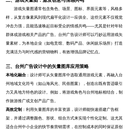
二、游戏矢量图：激发创意与情感共鸣
游戏矢量图通常包含角色、场景、图标、界面元素等，风格多
样，从复古像素风到现代扁平化设计一应俱全。这些元素不仅视觉
冲击力强，且能迅速唤起目标受众的情感共鸣——尤其是针对年轻
群体或游戏相关产品的广告。台州广告设计师可以巧妙运用游戏矢
量素材，为本地企业（如电竞馆、数码产品、休闲娱乐场所）打造
充满活力与时代感的营销物料，有效增强品牌记忆点。
三、台州广告设计中的矢量图库应用策略
本地化融合
：设计师可从矢量图库中选取通用游戏元素，再融入台
州地域文化符号（如山海风光、民俗图案），创造出既有普适吸引
力又具地方特色的设计。例如，将游戏角色与台州地标相结合，制
作旅游推广或文创产品广告。
高效定制
：利用矢量图库的丰富资源，设计师能快速搭建广告框
架，并通过调整颜色、形状、组合方式来实现个性化定制。这尤其
适合台州中小企业的快节奏营销需求，在控制成本的同时保证原创